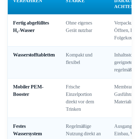
VERFAHREN
STÄRKE
DARAUF S
ACHTEN
Fertig abgefülltes
Ohne eigenes
Verpackung,
H₂-Wasser
Gerät nutzbar
Öffnen, Lag
Folgekosten
Wasserstofftabletten
Kompakt und
Inhaltsstoffe
flexibel
geeignetes 
regelmäßige
Mobiler PEM-
Frische
Membran, El
Booster
Einzelportion
Gasführung,
direkt vor dem
Materialien
Trinken
Festes
Regelmäßige
Ausgangswass
Wassersystem
Nutzung direkt an
Einbau, War