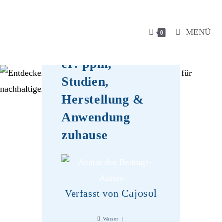
MENÜ
0
Wasserstoffwass
er: ppm,
Studien,
Herstellung &
Anwendung
zuhause
Cajosol
Verfasst von
Wasser